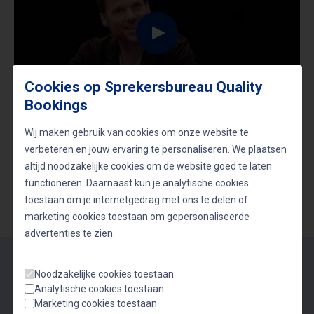
Cookies op Sprekersbureau Quality
Bookings
Wij maken gebruik van cookies om onze website te
verbeteren en jouw ervaring te personaliseren. We plaatsen
altijd noodzakelijke cookies om de website goed te laten
functioneren. Daarnaast kun je analytische cookies
Terug naar het overzicht
toestaan om je internetgedrag met ons te delen of
marketing cookies toestaan om gepersonaliseerde
advertenties te zien.
Vragen? We helpen je graag!
Noodzakelijke cookies toestaan
Analytische cookies toestaan
Neem vrijblijvend contact op met één van onze
Marketing cookies toestaan
adviseurs