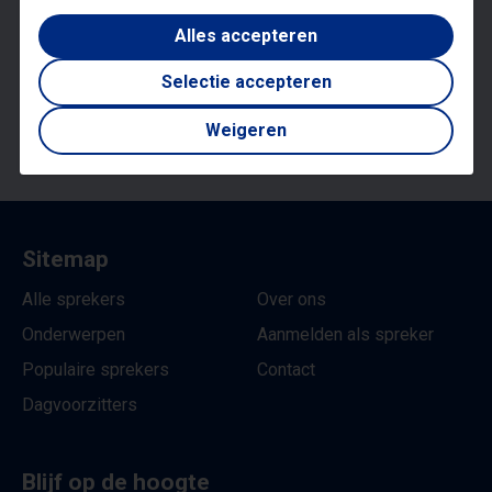
Alles accepteren
036 - 848 11 21
Selectie accepteren
Weigeren
Vrijblijvende offerte
Sitemap
Alle sprekers
Over ons
Onderwerpen
Aanmelden als spreker
Populaire sprekers
Contact
Dagvoorzitters
Blijf op de hoogte